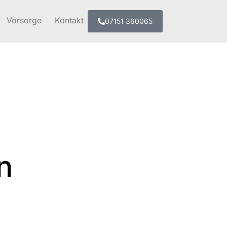
Vorsorge
Kontakt
07151 360065
n