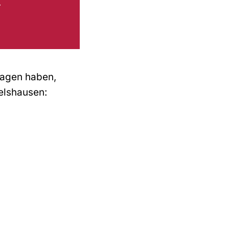
.
Fragen haben,
melshausen: