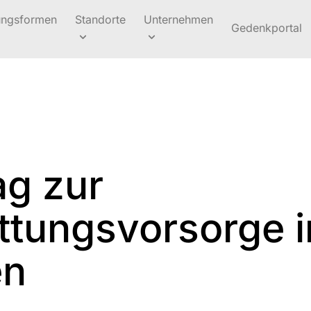
ungsformen
Standorte
Unternehmen
Gedenkportal
ag zur
ttungsvorsorge i
en