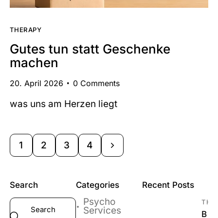
THERAPY
Gutes tun statt Geschenke
machen
20. April 2026
0
Comments
was uns am Herzen liegt
1
2
>
3
4
Search
Categories
Recent Posts
Psycho
THE
Services
B