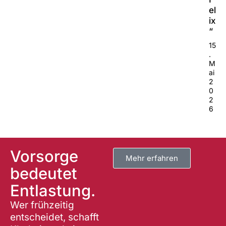
el
ix
“
15
.
M
ai
2
0
2
6
Vorsorge
Mehr erfahren
bedeutet
Entlastung.
Wer frühzeitig
entscheidet, schafft