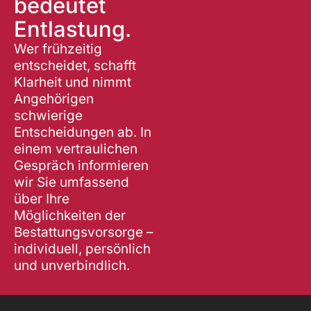
bedeutet
n
Entlastung.
a
t
Wer frühzeitig
i
entscheidet, schafft
v
Klarheit und nimmt
e
Angehörigen
:
schwierige
Entscheidungen ab. In
einem vertraulichen
Gespräch informieren
wir Sie umfassend
über Ihre
Möglichkeiten der
Bestattungsvorsorge –
individuell, persönlich
und unverbindlich.