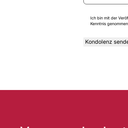
Ich bin mit der Ver
Kenntnis genommen
A
l
t
e
r
n
a
t
i
v