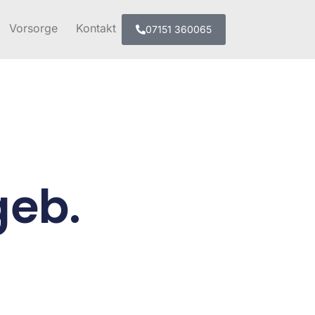
Vorsorge
Kontakt
07151 360065
geb.