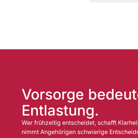
A
l
t
e
r
n
a
t
i
Vorsorge bedeut
v
e
Entlastung.
:
Wer frühzeitig entscheidet, schafft Klarhei
nimmt Angehörigen schwierige Entscheid