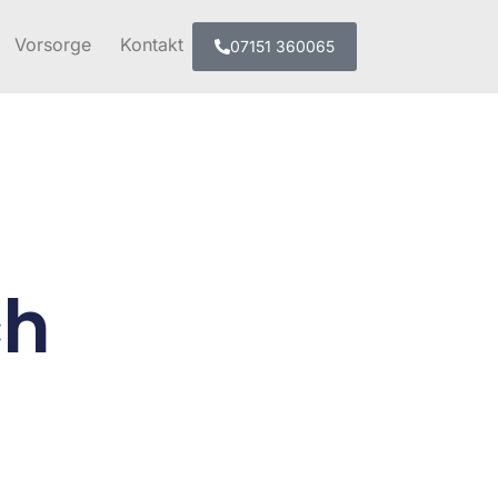
Vorsorge
Kontakt
07151 360065
ch