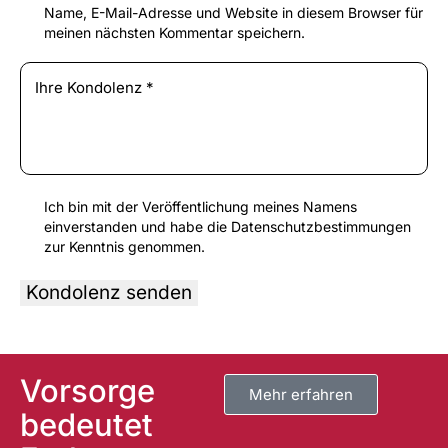
Name, E-Mail-Adresse und Website in diesem Browser für
meinen nächsten Kommentar speichern.
Ich bin mit der Veröffentlichung meines Namens
einverstanden und habe die
Datenschutzbestimmungen
zur Kenntnis genommen.
A
l
t
Vorsorge
e
Mehr erfahren
r
bedeutet
n