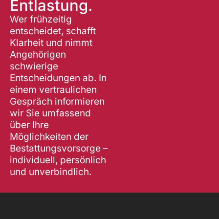
Entlastung.
a
t
Wer frühzeitig
i
entscheidet, schafft
v
Klarheit und nimmt
e
Angehörigen
:
schwierige
Entscheidungen ab. In
einem vertraulichen
Gespräch informieren
wir Sie umfassend
über Ihre
Möglichkeiten der
Bestattungsvorsorge –
individuell, persönlich
und unverbindlich.