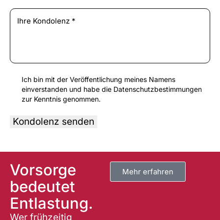
Ich bin mit der Veröffentlichung meines Namens
einverstanden und habe die
Datenschutzbestimmungen
zur Kenntnis genommen.
A
l
t
Vorsorge
e
Mehr erfahren
r
bedeutet
n
Entlastung.
a
t
Wer frühzeitig