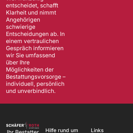
i
entscheidet, schafft
v
Klarheit und nimmt
e
Angehörigen
:
schwierige
Entscheidungen ab. In
einem vertraulichen
Gespräch informieren
wir Sie umfassend
über Ihre
Möglichkeiten der
Bestattungsvorsorge –
individuell, persönlich
und unverbindlich.
Hilfe rund um
Links
Ihr Bestatter