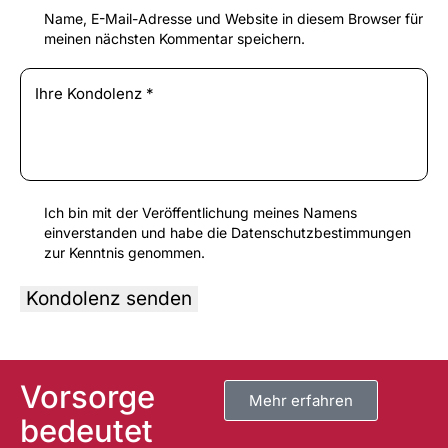
Name, E-Mail-Adresse und Website in diesem Browser für
meinen nächsten Kommentar speichern.
Ich bin mit der Veröffentlichung meines Namens
einverstanden und habe die
Datenschutzbestimmungen
zur Kenntnis genommen.
A
l
t
Vorsorge
e
Mehr erfahren
r
bedeutet
n