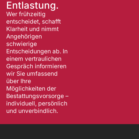
Entlastung.
a
t
Wer frühzeitig
i
entscheidet, schafft
v
Klarheit und nimmt
e
Angehörigen
:
schwierige
Entscheidungen ab. In
einem vertraulichen
Gespräch informieren
wir Sie umfassend
über Ihre
Möglichkeiten der
Bestattungsvorsorge –
individuell, persönlich
und unverbindlich.